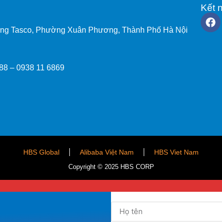
Kết n
ơng Tasco, Phường Xuân Phương, Thành Phố Hà Nội
288 –
0938 11 6869
HBS Global
Alibaba Việt Nam
HBS Viet Nam
Copyright © 2025 HBS CORP