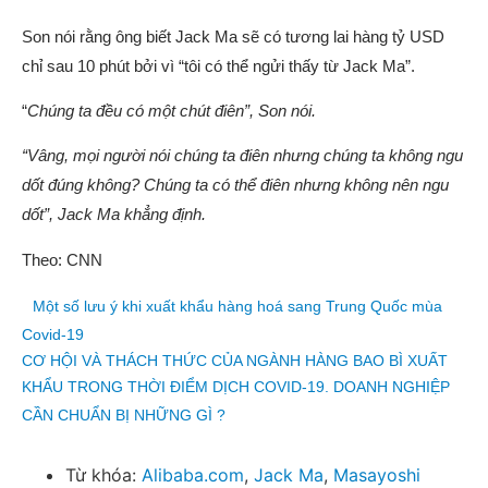
Son nói rằng ông biết Jack Ma sẽ có tương lai hàng tỷ USD
chỉ sau 10 phút bởi vì “tôi có thể ngửi thấy từ Jack Ma”.
“
Chúng ta đều có một chút điên”, Son nói.
“Vâng, mọi người nói chúng ta điên nhưng chúng ta không ngu
dốt đúng không? Chúng ta có thể điên nhưng không nên ngu
dốt”, Jack Ma khẳng định.
Theo: CNN
Một số lưu ý khi xuất khẩu hàng hoá sang Trung Quốc mùa
Covid-19
CƠ HỘI VÀ THÁCH THỨC CỦA NGÀNH HÀNG BAO BÌ XUẤT
KHẨU TRONG THỜI ĐIỂM DỊCH COVID-19. DOANH NGHIỆP
CẦN CHUẨN BỊ NHỮNG GÌ ?
Từ khóa:
Alibaba.com
,
Jack Ma
,
Masayoshi