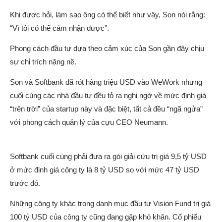
Khi được hỏi, làm sao ông có thể biết như vậy, Son nói rằng:
“Vì tôi có thể cảm nhận được”.
Phong cách đầu tư dựa theo cảm xúc của Son gần đây chịu
sự chỉ trích nặng nề.
Son và Softbank đã rót hàng triệu USD vào WeWork nhưng
cuối cùng các nhà đầu tư đều tỏ ra nghi ngờ về mức định giá
“trên trời” của startup này và đặc biệt, tất cả đều “ngã ngửa”
với phong cách quản lý của cựu CEO Neumann.
Softbank cuối cùng phải đưa ra gói giải cứu trị giá 9,5 tỷ USD
ở mức định giá công ty là 8 tỷ USD so với mức 47 tỷ USD
trước đó.
Những công ty khác trong danh mục đầu tư Vision Fund trị giá
100 tỷ USD của công ty cũng đang gặp khó khăn. Cổ phiếu