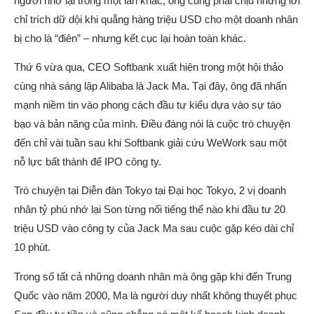
người nhớ lại trong một lần khác, ông cũng phải chịu những lời
chỉ trích dữ dội khi quẳng hàng triệu USD cho một doanh nhân
bị cho là “điên” – nhưng kết cục lại hoàn toàn khác.
Thứ 6 vừa qua, CEO Softbank xuất hiện trong một hội thảo
cùng nhà sáng lập Alibaba là Jack Ma. Tại đây, ông đã nhấn
mạnh niềm tin vào phong cách đầu tư kiểu dựa vào sự táo
bạo và bản năng của mình. Điều đáng nói là cuộc trò chuyện
đến chỉ vài tuần sau khi Softbank giải cứu WeWork sau một
nỗ lực bất thành để IPO công ty.
Trò chuyện tại Diễn đàn Tokyo tại Đại học Tokyo, 2 vị doanh
nhân tỷ phú nhớ lại Son từng nổi tiếng thế nào khi đầu tư 20
triệu USD vào công ty của Jack Ma sau cuộc gặp kéo dài chỉ
10 phút.
Trong số tất cả những doanh nhân mà ông gặp khi đến Trung
Quốc vào năm 2000, Ma là người duy nhất không thuyết phục