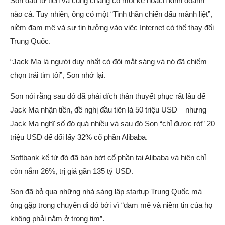
Son đầu tư tiền và cũng chẳng có một kế hoạch kinh doanh
nào cả. Tuy nhiên, ông có một “Tinh thần chiến đấu mãnh liệt”,
niềm đam mê và sự tin tưởng vào việc Internet có thể thay đổi
Trung Quốc.
“Jack Ma là người duy nhất có đôi mắt sáng và nó đã chiếm
chọn trái tim tôi”, Son nhớ lại.
Son nói rằng sau đó đã phải đích thân thuyết phục rất lâu để
Jack Ma nhận tiền, đề nghị đầu tiên là 50 triệu USD – nhưng
Jack Ma nghĩ số đó quá nhiều và sau đó Son “chỉ được rót” 20
triệu USD để đổi lấy 32% cổ phần Alibaba.
Softbank kể từ đó đã bán bớt cổ phần tại Alibaba và hiện chỉ
còn nắm 26%, trị giá gần 135 tỷ USD.
Son đã bỏ qua những nhà sáng lập startup Trung Quốc mà
ông gặp trong chuyến đi đó bởi vì “đam mê và niềm tin của họ
không phải nằm ở trong tim”.