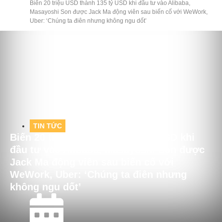
Biến 20 triệu USD thành 135 tỷ USD khi đầu tư vào Alibaba,
Masayoshi Son được Jack Ma động viên sau biến cố với WeWork,
Uber: ‘Chúng ta điên nhưng không ngu dốt’
TIN TỨC
Biến 20 triệu USD thành 135 tỷ USD khi
đầu tư vào Alibaba, Masayoshi Son được
Jack Ma động viên sau biến cố với
WeWork, Uber: ‘Chúng ta điên nhưng
không ngu dốt’