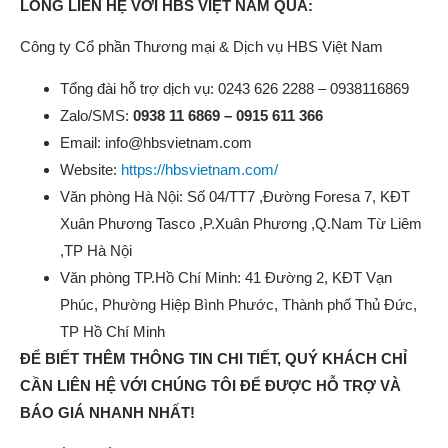
LÒNG LIÊN HỆ VỚI HBS VIỆT NAM QUA:
Công ty Cổ phần Thương mại & Dịch vụ HBS Việt Nam
Tổng đài hỗ trợ dịch vụ: 0243 626 2288 – 0938116869
Zalo/SMS:
0938 11 6869 – 0915 611 366
Email: info@hbsvietnam.com
Website:
https://hbsvietnam.com/
Văn phòng Hà Nội: Số 04/TT7 ,Đường Foresa 7, KĐT
Xuân Phương Tasco ,P.Xuân Phương ,Q.Nam Từ Liêm
,TP Hà Nội
Văn phòng TP.Hồ Chí Minh: 41 Đường 2, KĐT Vạn
Phúc, Phường Hiệp Bình Phước, Thành phố Thủ Đức,
TP Hồ Chí Minh
ĐỂ BIẾT THÊM THÔNG TIN CHI TIẾT, QUÝ KHÁCH CHỈ
CẦN LIÊN HỆ VỚI CHÚNG TÔI ĐỂ ĐƯỢC HỖ TRỢ VÀ
BÁO GIÁ NHANH NHẤT!