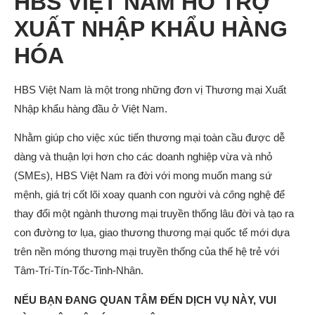
HBS VIỆT NAM HỖ TRỢ
XUẤT NHẬP KHẨU HÀNG
HÓA
HBS Việt Nam là một trong những đơn vị Thương mại Xuất
Nhập khẩu hàng đầu ở Việt Nam.
Nhằm giúp cho việc xúc tiến thương mại toàn cầu được dễ
dàng và thuận lợi hơn cho các doanh nghiệp vừa và nhỏ
(SMEs), HBS Việt Nam ra đời với mong muốn mang sứ
mệnh, giá trị cốt lõi xoay quanh con người và
cô
ng nghệ để
thay đổi một ngành thương mại truyền thống lâu đời và tạo ra
con đường tơ lụa, giao thương thương mại quốc tế mới dựa
trên nền móng thương mại truyền thống của thế hệ trẻ với
Tâm-Trí-Tín-Tốc-Tinh-Nhân.
NẾU BẠN ĐANG QUAN TÂM ĐẾN DỊCH VỤ NÀY, VUI