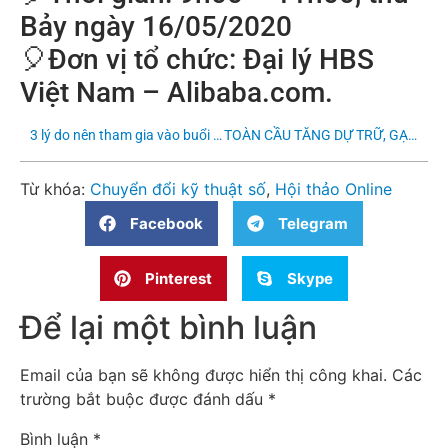
Bảy ngày 16/05/2020
🎈
Đơn vị tổ chức: Đại lý HBS
Việt Nam – Alibaba.com.
3 lý do nên tham gia vào buổi hội thảo online ngày 16.5
TOÀN CẦU TĂNG DỰ TRỮ, GẠO VIỆT NAM LẬP KỸ LỤC VỀ GIÁ
Từ khóa:
Chuyển đổi kỹ thuật số
,
Hội thảo Online
Facebook
Telegram
Pinterest
Skype
Để lại một bình luận
Email của bạn sẽ không được hiển thị công khai.
Các
trường bắt buộc được đánh dấu
*
Bình luận
*