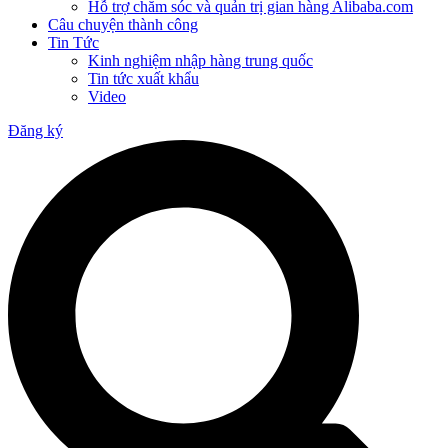
Hỗ trợ chăm sóc và quản trị gian hàng Alibaba.com
Câu chuyện thành công
Tin Tức
Kinh nghiệm nhập hàng trung quốc
Tin tức xuất khẩu
Video
Đăng ký