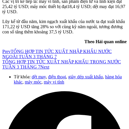
Các vị trí kế tiếp là: máy vi tính, sản phẩm điện tử và linh kiện đạt
25,42 tỷ USD; máy móc thiết bị đạt18,4 tỷ USD; dệt may đạt 16,97
tỷ USD.
Lũy kế từ đầu năm, kim ngạch xuất khẩu của nước ta đạt xuất khẩu
171,22 tỷ USD tăng 28% so với cùng kỳ năm ngoái, tương đương
con số tăng thêm khoảng 37,5 tỷ USD.
Theo Hải quan online
Prev
TỔNG HỢP TIN TỨC XUẤT NHẬP KHẨU NƯỚC
NGOÀI TUẦN 3 THÁNG 7
TỔNG HỢP TIN TỨC XUẤT NHẬP KHẨU TRONG NƯỚC
TUẦN 3 THÁNG 7
Next
Từ khóa:
dệt may
,
điện thoại
,
giày dép xuất khẩu
,
hàng hóa
khác
,
máy móc
,
máy vi tính