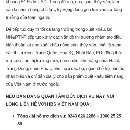
khoảng 54-55 tỷ USD. Trong đó rau, quả, gạo, thủy sản, lâm
sản là nhóm hàng chủ lực, kỳ vọng đóng góp lớn vào sự tăng
trưởng của toàn ngành.
Để tiếp tục duy trì tốt đà tăng trưởng trong xuất khẩu, Bộ
NN&PTNT tiếp tục xử lý các vấn đề thị trường nhằm tạo điều
kiện thuận lợi cho xuất khẩu nông sản, thủy sản, nhất là sang
các thị trường: Trung Quốc, Hoa Kỳ, Nhật Bản, EU; đồng thời,
mở cửa các thị trường mới, còn nhiều tiềm năng như: Halal,
Trung Đông, châu Phi…; phối hợp các bộ, ngành hỗ trợ bảo hộ
nhãn hiệu và chỉ dẫn địa lý cho sản phẩm xuất khẩu tiềm năng
của Việt Nam ở nước ngoài.
NẾU BẠN ĐANG QUAN TÂM ĐẾN DỊCH VỤ NÀY, VUI
LÒNG LIÊN HỆ VỚI HBS VIỆT NAM QUA:
Tổng đài hỗ trợ dịch vụ: 0243 626 2288 – 1900 25 25
89