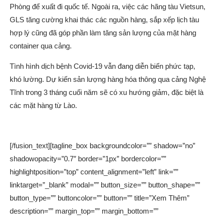
Phòng để xuất đi quốc tế. Ngoài ra, việc các hãng tàu Vietsun,
GLS tăng cường khai thác các nguồn hàng, sắp xếp lịch tàu
hợp lý cũng đã góp phần làm tăng sản lượng của mặt hàng
container qua cảng.
Tình hình dịch bệnh Covid-19 vẫn đang diễn biến phức tạp,
khó lường. Dự kiến sản lượng hàng hóa thông qua cảng Nghệ
Tĩnh trong 3 tháng cuối năm sẽ có xu hướng giảm, đặc biệt là
các mặt hàng từ Lào.
[/fusion_text][tagline_box backgroundcolor=”” shadow=”no”
shadowopacity=”0.7″ border=”1px” bordercolor=””
highlightposition=”top” content_alignment=”left” link=””
linktarget=”_blank” modal=”” button_size=”” button_shape=””
button_type=”” buttoncolor=”” button=”” title=”Xem Thêm”
description=”” margin_top=”” margin_bottom=””