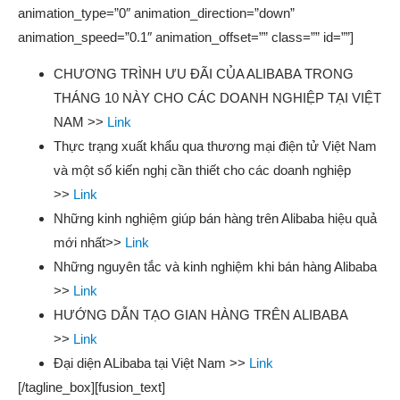
animation_type=”0″ animation_direction=”down”
animation_speed=”0.1″ animation_offset=”” class=”” id=””]
CHƯƠNG TRÌNH ƯU ĐÃI CỦA ALIBABA TRONG
THÁNG 10 NÀY CHO CÁC DOANH NGHIỆP TẠI VIỆT
NAM >>
Link
Thực trạng xuất khẩu qua thương mại điện tử Việt Nam
và một số kiến nghị cần thiết cho các doanh nghiệp
>>
Link
Những kinh nghiệm giúp bán hàng trên Alibaba hiệu quả
mới nhất>>
Link
Những nguyên tắc và kinh nghiệm khi bán hàng Alibaba
>>
Link
HƯỚNG DẪN TẠO GIAN HÀNG TRÊN ALIBABA
>>
Link
Đại diện ALibaba tại Việt Nam >>
Link
[/tagline_box][fusion_text]