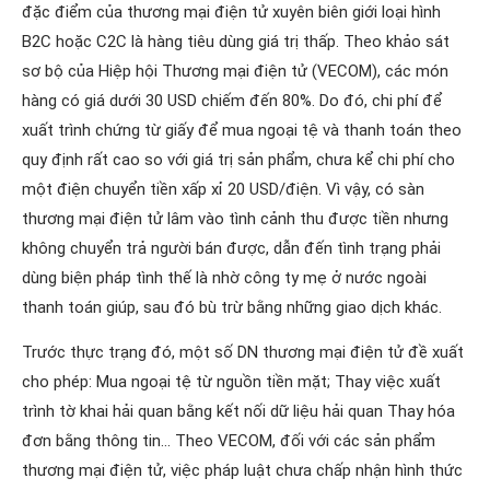
đặc điểm của thương mại điện tử xuyên biên giới loại hình
B2C hoặc C2C là hàng tiêu dùng giá trị thấp. Theo khảo sát
sơ bộ của Hiệp hội Thương mại điện tử (VECOM), các món
hàng có giá dưới 30 USD chiếm đến 80%. Do đó, chi phí để
xuất trình chứng từ giấy để mua ngoại tệ và thanh toán theo
quy định rất cao so với giá trị sản phẩm, chưa kể chi phí cho
một điện chuyển tiền xấp xỉ 20 USD/điện. Vì vậy, có sàn
thương mại điện tử lâm vào tình cảnh thu được tiền nhưng
không chuyển trả người bán được, dẫn đến tình trạng phải
dùng biện pháp tình thế là nhờ công ty mẹ ở nước ngoài
thanh toán giúp, sau đó bù trừ bằng những giao dịch khác.
Trước thực trạng đó, một số DN thương mại điện tử đề xuất
cho phép: Mua ngoại tệ từ nguồn tiền mặt; Thay việc xuất
trình tờ khai hải quan bằng kết nối dữ liệu hải quan Thay hóa
đơn bằng thông tin… Theo VECOM, đối với các sản phẩm
thương mại điện tử, việc pháp luật chưa chấp nhận hình thức