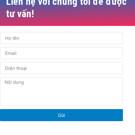
Liên hệ với chúng tôi để được
tư vấn!
Gửi