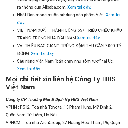
ra thông qua Alibaba.com.
Xem tại đây.
Nhật Bản mong muốn sử dụng sản phẩm Việt.
Xem tại
đây.
VIỆT NAM XUẤT THÀNH CÔNG 557 TRIỆU CHIẾC KHẨU
TRANG TRONG NỮA ĐẦU NĂM.
Xem tại đây.
VẢI THIỀU BẮC GIANG TRÚNG ĐẬM THU GẦN 7.000 TỶ
ĐỒNG.
Xem tại đây.
Sầu riêng Việt Nam “bán chạy như tôm tươi” tại Úc.
Xem tại đây.
Mọi chi tiết xin liên hệ Công Ty HBS
Việt Na
m
Công ty CP Thương Mại & Dịch Vụ HBS Việt Nam
VPHN : P512, Tòa nhà Toyota ,15 Phạm Hùng, Mỹ Đình 2,
Quận Nam Từ Liêm, Hà Nội
VPHCM : Tòa nhà ArchGroup, 27 Hoàng Hoa Thám, P6, Quận