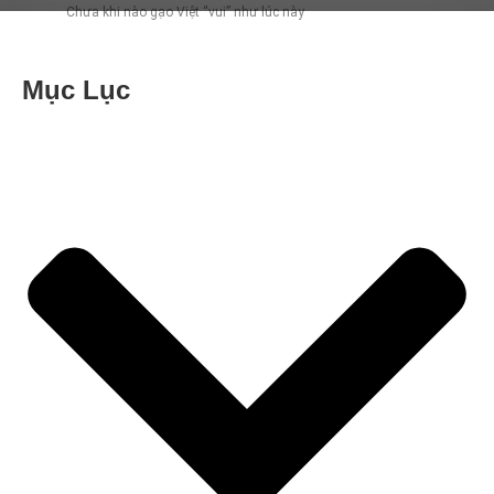
Chưa khi nào gạo Việt “vui” như lúc này
Mục Lục