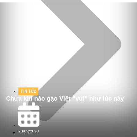
TIN TỨC
Chưa khi nào gạo Việt “vui” như lúc này
28/09/2020