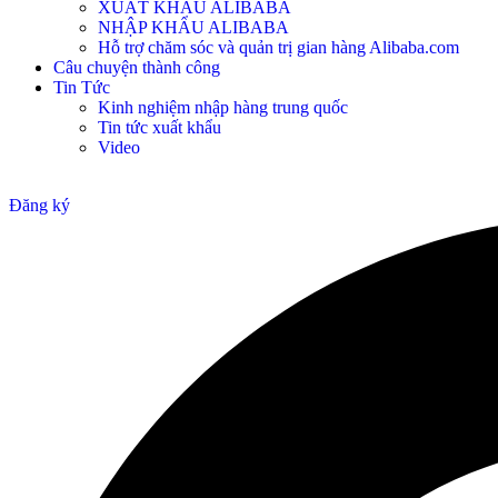
XUẤT KHẨU ALIBABA
NHẬP KHẨU ALIBABA
Hỗ trợ chăm sóc và quản trị gian hàng Alibaba.com
Câu chuyện thành công
Tin Tức
Kinh nghiệm nhập hàng trung quốc
Tin tức xuất khẩu
Video
Đăng ký