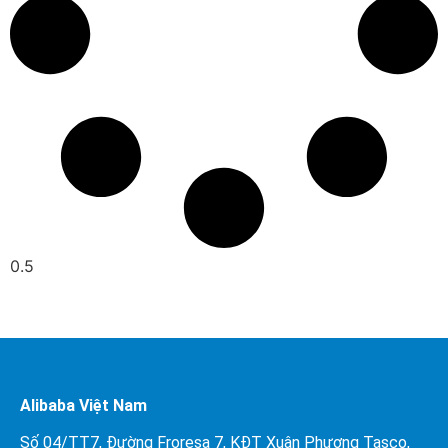
Alibaba Việt Nam
Số 04/TT7, Đường Froresa 7, KĐT Xuân Phương Tasco,