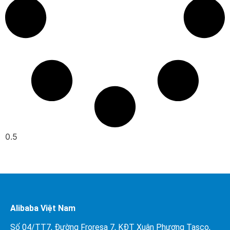
Alibaba Việt Nam
Số 04/TT7, Đường Froresa 7, KĐT Xuân Phương Tasco,