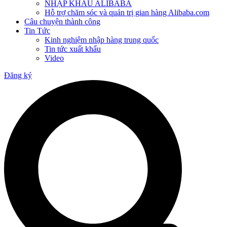
NHẬP KHẨU ALIBABA
Hỗ trợ chăm sóc và quản trị gian hàng Alibaba.com
Câu chuyện thành công
Tin Tức
Kinh nghiệm nhập hàng trung quốc
Tin tức xuất khẩu
Video
Đăng ký