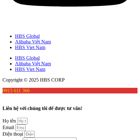
HBS Global
Alibaba Việt Nam
HBS Viet Nam
HBS Global
Alibaba Việt Nam
HBS Viet Nam
Copyright © 2025 HBS CORP
0915 611 366
Liên hệ với chúng tôi để được tư vấn!
Họ tên
Email
Điện thoại