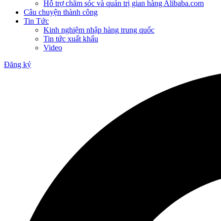
Hỗ trợ chăm sóc và quản trị gian hàng Alibaba.com
Câu chuyện thành công
Tin Tức
Kinh nghiệm nhập hàng trung quốc
Tin tức xuất khẩu
Video
Đăng ký