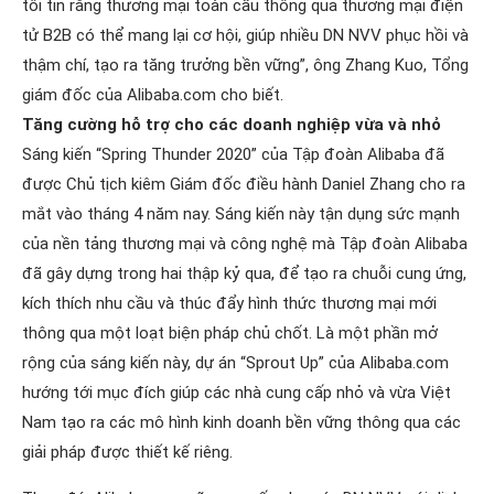
tôi tin rằng thương mại toàn cầu thông qua thương mại điện
tử B2B có thể mang lại cơ hội, giúp nhiều DN NVV phục hồi và
thậm chí, tạo ra tăng trưởng bền vững”, ông Zhang Kuo, Tổng
giám đốc của Alibaba.com cho biết.
Tăng cường hỗ trợ cho các doanh nghiệp vừa và nhỏ
Sáng kiến “Spring Thunder 2020” của Tập đoàn Alibaba đã
được Chủ tịch kiêm Giám đốc điều hành Daniel Zhang cho ra
mắt vào tháng 4 năm nay. Sáng kiến này tận dụng sức mạnh
của nền tảng thương mại và công nghệ mà Tập đoàn Alibaba
đã gây dựng trong hai thập kỷ qua, để tạo ra chuỗi cung ứng,
kích thích nhu cầu và thúc đẩy hình thức thương mại mới
thông qua một loạt biện pháp chủ chốt. Là một phần mở
rộng của sáng kiến này, dự án “Sprout Up” của Alibaba.com
hướng tới mục đích giúp các nhà cung cấp nhỏ và vừa Việt
Nam tạo ra các mô hình kinh doanh bền vững thông qua các
giải pháp được thiết kế riêng.