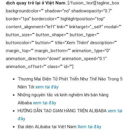
dịch quay trở lại ở Việt Nam.
[/fusion_text][tagline_box
backgroundcolor=”” shadow=”no” shadowopacity=”0.7″
border=”1px” bordercolor=”” highlightposition=”top”
content_alignment=”left” link=”” linktarget=”_self” modal=””
button_size=”” button_shape=”” button_type=””
buttoncolor=”” button=”” title=”Xem Thêm” description=””
margin_top=”” margin_bottom=”” animation_type=”0″
animation_direction=”down” animation_speed=”0.1″
animation_offset=”” class=”” id=””]
Thương Mại Điện Tử Phát Triển Như Thế Nào Trong 5
Năm Tới
xem tại đây
Những nguyên tắc và kinh nghiệm khi bán hàng
Alibaba
xem tại đây
HƯỚNG DẪN TẠO GIAN HÀNG TRÊN ALIBABA
xem tại
đây
Đại diện ALibaba tại Việt Nam
Xem tại đây