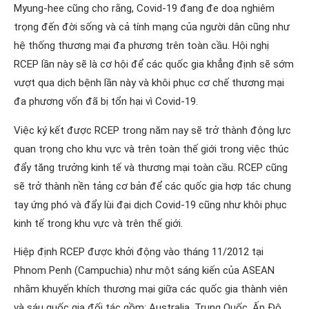
Myung-hee cũng cho rằng, Covid-19 đang đe doạ nghiêm
trọng đến đời sống và cả tính mạng của người dân cũng như
hệ thống thương mại đa phương trên toàn cầu. Hội nghị
RCEP lần này sẽ là cơ hội để các quốc gia khẳng định sẽ sớm
vượt qua dịch bệnh lần này và khôi phục cơ chế thương mại
đa phương vốn đã bị tổn hại vì Covid-19.
Việc ký kết được RCEP trong năm nay sẽ trở thành động lực
quan trọng cho khu vực và trên toàn thế giới trong việc thúc
đẩy tăng trưởng kinh tế và thương mại toàn cầu. RCEP cũng
sẽ trở thành nền tảng cơ bản để các quốc gia hợp tác chung
tay ứng phó và đẩy lùi đại dịch Covid-19 cũng như khôi phục
kinh tế trong khu vực và trên thế giới.
Hiệp định RCEP được khởi động vào tháng 11/2012 tại
Phnom Penh (Campuchia) như một sáng kiến của ASEAN
nhằm khuyến khích thương mại giữa các quốc gia thành viên
và sáu quốc gia đối tác gồm: Australia, Trung Quốc, Ấn Độ,