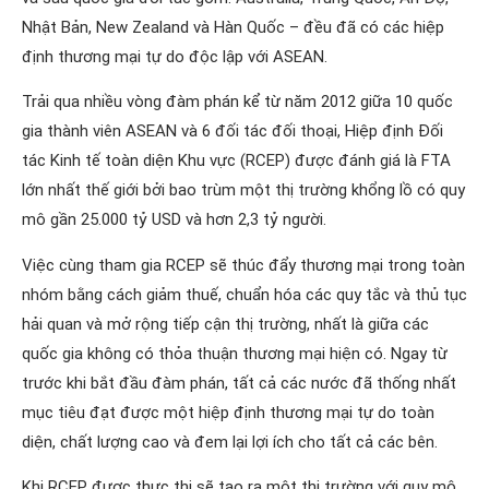
Nhật Bản, New Zealand và Hàn Quốc – đều đã có các hiệp
định thương mại tự do độc lập với ASEAN.
Trải qua nhiều vòng đàm phán kể từ năm 2012 giữa 10 quốc
gia thành viên ASEAN và 6 đối tác đối thoại, Hiệp định Đối
tác Kinh tế toàn diện Khu vực (RCEP) được đánh giá là FTA
lớn nhất thế giới bởi bao trùm một thị trường khổng lồ có quy
mô gần 25.000 tỷ USD và hơn 2,3 tỷ người.
Việc cùng tham gia RCEP sẽ thúc đẩy thương mại trong toàn
nhóm bằng cách giảm thuế, chuẩn hóa các quy tắc và thủ tục
hải quan và mở rộng tiếp cận thị trường, nhất là giữa các
quốc gia không có thỏa thuận thương mại hiện có. Ngay từ
trước khi bắt đầu đàm phán, tất cả các nước đã thống nhất
mục tiêu đạt được một hiệp định thương mại tự do toàn
diện, chất lượng cao và đem lại lợi ích cho tất cả các bên.
Khi RCEP được thực thi sẽ tạo ra một thị trường với quy mô