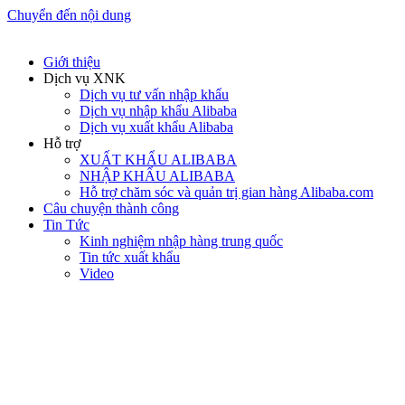
Chuyển đến nội dung
Giới thiệu
Dịch vụ XNK
Dịch vụ tư vấn nhập khẩu
Dịch vụ nhập khẩu Alibaba
Dịch vụ xuất khẩu Alibaba
Hỗ trợ
XUẤT KHẨU ALIBABA
NHẬP KHẨU ALIBABA
Hỗ trợ chăm sóc và quản trị gian hàng Alibaba.com
Câu chuyện thành công
Tin Tức
Kinh nghiệm nhập hàng trung quốc
Tin tức xuất khẩu
Video