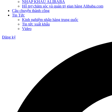
NHẬP KHẨU ALIBABA
Hỗ trợ chăm sóc và quản trị gian hàng Alibaba.com
Câu chuyện thành công
Tin Tức
Kinh nghiệm nhập hàng trung quốc
Tin tức xuất khẩu
Video
Đăng ký