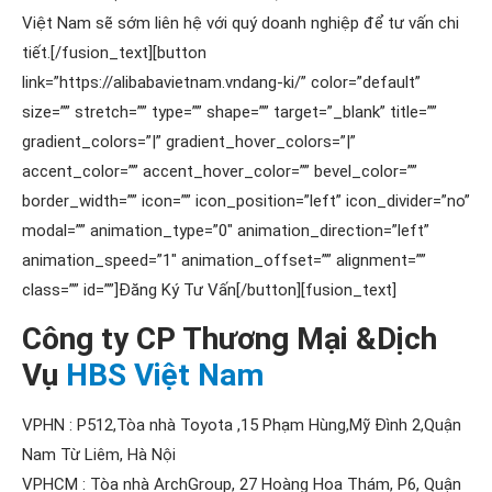
Việt Nam sẽ sớm liên hệ với quý doanh nghiệp để tư vấn chi
tiết.[/fusion_text][button
link=”https://alibabavietnam.vndang-ki/” color=”default”
size=”” stretch=”” type=”” shape=”” target=”_blank” title=””
gradient_colors=”|” gradient_hover_colors=”|”
accent_color=”” accent_hover_color=”” bevel_color=””
border_width=”” icon=”” icon_position=”left” icon_divider=”no”
modal=”” animation_type=”0″ animation_direction=”left”
animation_speed=”1″ animation_offset=”” alignment=””
class=”” id=””]Đăng Ký Tư Vấn[/button][fusion_text]
Công ty CP Thương Mại &Dịch
Vụ
HBS Việt Nam
VPHN : P512,Tòa nhà Toyota ,15 Phạm Hùng,Mỹ Đình 2,Quận
Nam Từ Liêm, Hà Nội
VPHCM : Tòa nhà ArchGroup, 27 Hoàng Hoa Thám, P6, Quận