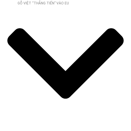
GỖ VIỆT “THẲNG TIẾN” VÀO EU