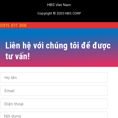
HBS Viet Nam
Copyright © 2025 HBS CORP
0915 611 366
Liên hệ với chúng tôi để được
tư vấn!