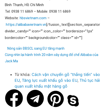
Bình Thạnh, Hồ Chí Minh
Tel: 0938 11 6869 – Mobile: 0938 11 6869
Website:
hbsvietnam.com
–
https://alibabavietnam.vn
[/fusion_text][section_separator
divider_candy=”” icon=”” icon_color=”” bordersize=”1px”
bordercolor=”” backgroundcolor=”” class=”” id=””]
Nông sản ĐBSCL sang EU tăng mạnh
Cùng nhìn lại hành trình 20 năm xây dựng đế chế Alibaba của
Jack Ma
Từ khóa:
Cách vận chuyển gỗ “thẳng tiến” vào
EU​
,
Tăng lực xuất khẩu gỗ vào EU
,
Thủ tục hải
quan xuất khẩu mặt hàng gỗ