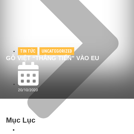
TIN TỨC
,
UNCATEGORIZED
GỖ VIỆT “THẲNG TIẾN” VÀO EU
20/10/2020
Mục Lục