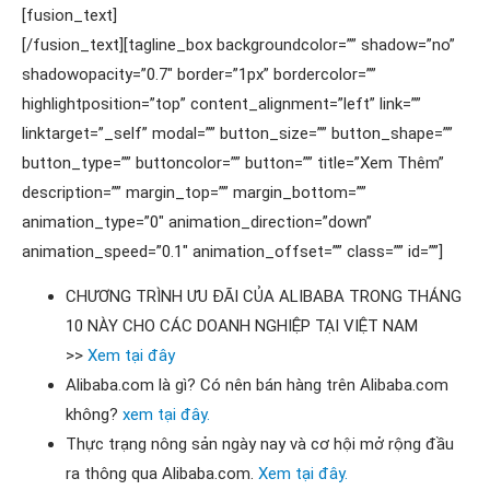
[fusion_text]
[/fusion_text][tagline_box backgroundcolor=”” shadow=”no”
shadowopacity=”0.7″ border=”1px” bordercolor=””
highlightposition=”top” content_alignment=”left” link=””
linktarget=”_self” modal=”” button_size=”” button_shape=””
button_type=”” buttoncolor=”” button=”” title=”Xem Thêm”
description=”” margin_top=”” margin_bottom=””
animation_type=”0″ animation_direction=”down”
animation_speed=”0.1″ animation_offset=”” class=”” id=””]
CHƯƠNG TRÌNH ƯU ĐÃI CỦA ALIBABA TRONG THÁNG
10 NÀY CHO CÁC DOANH NGHIỆP TẠI VIỆT NAM
>>
Xem tại đây
Alibaba.com là gì? ​​​​​Có nên bán hàng trên Alibaba.com
không?
xem tại đây.
Thực trạng nông sản ngày nay và cơ hội mở rộng đầu
ra thông qua Alibaba.com.
Xem tại đây.