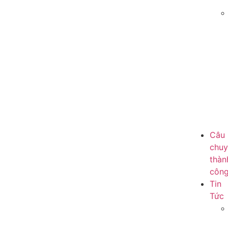
Câu
chu
thàn
côn
Tin
Tức