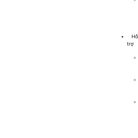
H
trợ