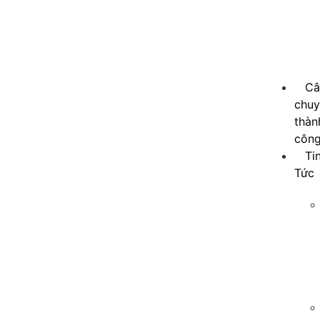
Câ
chu
thàn
côn
Ti
Tức