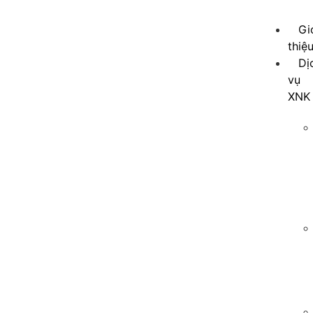
Gi
thiệ
Dị
vụ
XNK