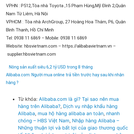
VPHN : P512,Tòa nhà Toyota ,15 Phạm Hùng,Mỹ Đình 2,Quận
Nam Từ Liêm, Hà Nội
VPHCM : Tòa nhà ArchGroup, 27 Hoàng Hoa Thám, P6, Quận
Bình Thạnh, Hồ Chí Minh
Tel: 0938 11 6869 – Mobile: 0938 11 6869
Website: hbsvietnam.com – https://alibabavietnam.vn –
supplier.hbsvietnam.com
Nông sản xuất siêu 6,2 tỷ USD trong 8 tháng
Alibaba.com: Người mua online trả tiền trước hay sau khi nhận
hàng ?
Từ khóa:
Alibaba.com là gì? Tại sao nên mua
hàng trên Alibaba?
,
Dịch vụ nhập khẩu hàng
Alibaba
,
mua hộ hàng alibaba an toàn
,
nhanh
chóng – HBS Việt Nam
,
Nhập hàng Alibaba –
Những thuận lợi và bất lợi của giao thương quốc