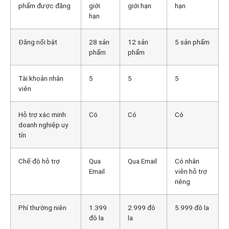
phẩm được đăng
giới
giới hạn
hạn
hạn
Đăng nổi bật
28 sản
12 sản
5 sản phẩm
phẩm
phẩm
Tài khoản nhân
5
5
5
viên
Hỗ trợ xác minh
Có
Có
Có
doanh nghiệp uy
tín
Chế độ hỗ trợ
Qua
Qua Email
Có nhân
Email
viên hỗ trợ
riêng
Phí thường niên
1.399
2.999 đô
5.999 đô la
đô la
la