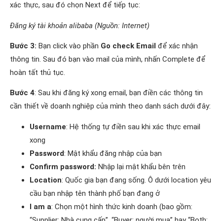
xác thực, sau đó chọn Next để tiếp tục:
Đăng ký tài khoản alibaba (Nguồn: Internet)
Bước 3:
Bạn click vào phần
Go check Email
để xác nhận
thông tin. Sau đó bạn vào mail của mình, nhấn Complete để
hoàn tất thủ tục.
Bước 4
: Sau khi đăng ký xong email, bạn điền các thông tin
cần thiết về doanh nghiệp của mình theo danh sách dưới đây:
Username
: Hệ thống tự điền sau khi xác thực email
xong
Password
: Mật khẩu đăng nhập của bạn
Confirm password:
Nhập lại mật khẩu bên trên
Location
: Quốc gia bạn đang sống. Ô dưới location yêu
cầu bạn nhập tên thành phố bạn đang ở
I am a
: Chọn một hình thức kinh doanh (bao gồm:
“Supplier: Nhà cung cấp”, “Buyer: người mua” hay “Both: