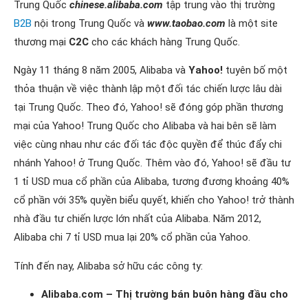
Trung Quốc
chinese.alibaba.com
tập trung vào thị trường
B2B
nội trong Trung Quốc và
www.taobao.com
là một site
thương mại
C2C
cho các khách hàng Trung Quốc.
Ngày 11 tháng 8 năm 2005, Alibaba và
Yahoo!
tuyên bố một
thỏa thuận về việc thành lập một đối tác chiến lược lâu dài
tại Trung Quốc. Theo đó, Yahoo! sẽ đóng góp phần thương
mại của Yahoo! Trung Quốc cho Alibaba và hai bên sẽ làm
việc cùng nhau như các đối tác độc quyền để thúc đẩy chi
nhánh Yahoo! ở Trung Quốc. Thêm vào đó, Yahoo! sẽ đầu tư
1 tỉ USD mua cổ phần của Alibaba, tương đương khoảng 40%
cổ phần với 35% quyền biểu quyết, khiến cho Yahoo! trở thành
nhà đầu tư chiến lược lớn nhất của Alibaba. Năm 2012,
Alibaba chi 7 tỉ USD mua lại 20% cổ phần của Yahoo.
Tính đến nay, Alibaba sở hữu các công ty:
Alibaba.com – Thị trường bán buôn hàng đầu cho