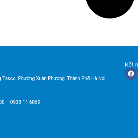
Kết n
 Tasco, Phường Xuân Phương, Thành Phố Hà Nội
288 –
0938 11 6869