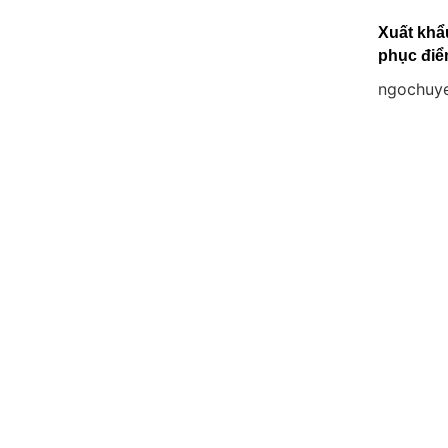
Xuất khẩ
phục điể
ngochuy