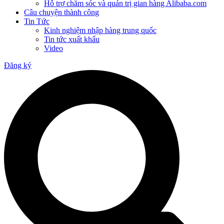
Hỗ trợ chăm sóc và quản trị gian hàng Alibaba.com
Câu chuyện thành công
Tin Tức
Kinh nghiệm nhập hàng trung quốc
Tin tức xuất khẩu
Video
Đăng ký