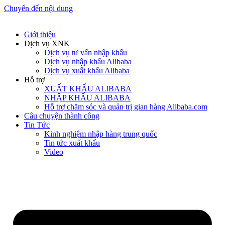
Chuyển đến nội dung
Giới thiệu
Dịch vụ XNK
Dịch vụ tư vấn nhập khẩu
Dịch vụ nhập khẩu Alibaba
Dịch vụ xuất khẩu Alibaba
Hỗ trợ
XUẤT KHẨU ALIBABA
NHẬP KHẨU ALIBABA
Hỗ trợ chăm sóc và quản trị gian hàng Alibaba.com
Câu chuyện thành công
Tin Tức
Kinh nghiệm nhập hàng trung quốc
Tin tức xuất khẩu
Video