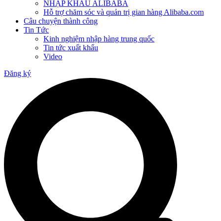
NHẬP KHẨU ALIBABA
Hỗ trợ chăm sóc và quản trị gian hàng Alibaba.com
Câu chuyện thành công
Tin Tức
Kinh nghiệm nhập hàng trung quốc
Tin tức xuất khẩu
Video
Đăng ký