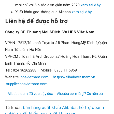
mới chỉ với 6 bước đơn giản năm 2020
xem tại đây
Xuất khẩu gạo thông qua Alibaba
xem tại đây
Liên hệ để được hỗ trợ
Công ty CP Thương Mại &Dịch Vụ HBS Việt Nam
VPHN : P512,Tòa nhà Toyota ,15 Phạm Hùng,Mỹ Đình 2,Quận
Nam Từ Liêm, Hà Nội
VPHCM : Tòa nhà ArchGroup, 27 Hoàng Hoa Thám, P6, Quận
Bình Thạnh, Hồ Chí Minh
Tel : 024 36262288 – Mobile : 0938 11 6869
Website:
hbsvietnam.com
–
https://alibabavietnam.vn
–
supplier.hbsvietnam.com
Alibaba.com đã vực dậy doanh nghiệp vừa và nhỏ
Alibaba.com là gì? ​​​​​Có nên bán hàng trên Alibaba.com không?
Từ khóa:
bán hàng xuất khẩu Alibaba
,
hỗ trợ doanh
nghiệp xuất khẩu gạo
,
xuất khẩu gạo