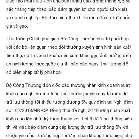
đạo tạo mọi điều kiện cho xuất khẩu gạo trong tháng 5, 6 và
các tháng tiếp theo, bảo đảm quyền lợi cho người sản xuất
và doanh nghiệp. Bộ Tài chính thực hiện mua đủ dự trữ quốc
gia về gạo.
Thủ tướng Chính phủ giao Bộ Công Thương chủ trì phối hợp
với các bộ liên quan theo dõi thường xuyên tình hình sản xuất,
tiêu thụ, dự trữ, xuất khẩu; nếu xuất khẩu gạo ảnh hưởng đến
an ninh lương thực quốc gia thì báo cáo ngay Thủ tướng để
có biện pháp xử lý phù hợp.
Bộ Công Thương đôn đốc các thương nhân kinh doanh xuất
khẩu gạo nghiêm túc tuân thủ thường xuyên duy trì mức dự
trữ lưu thông tối thiểu tương đương 5% quy định tại Nghị định
số 107/2018/NĐ-CP. Đồng thời đề nghị 20 thương nhân xuất
khẩu gạo lớn nhất ký thỏa thuận với ít nhất là 1 hệ thống siêu
thị về việc bảo đảm cung cấp lượng dự trữ lưu thông 5% khi
được yêu cầu. Trường hợp thương nhân không thực hiện, cho