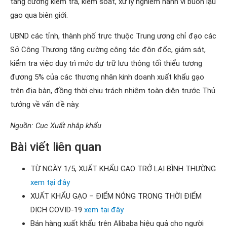
tăng cường kiểm tra, kiểm soát, xử lý nghiêm hành vi buôn lậu
gạo qua biên giới.
UBND các tỉnh, thành phố trực thuộc Trung ương chỉ đạo các
Sở Công Thương tăng cường công tác đôn đốc, giám sát,
kiểm tra việc duy trì mức dự trữ lưu thông tối thiểu tương
đương 5% của các thương nhân kinh doanh xuất khẩu gạo
trên địa bàn, đồng thời chịu trách nhiệm toàn diện trước Thủ
tướng về vấn đề này.
Nguồn: Cục Xuất nhập khẩu
Bài viết liên quan
TỪ NGÀY 1/5, XUẤT KHẨU GẠO TRỞ LẠI BÌNH THƯỜNG
xem tại đây
XUẤT KHẨU GẠO – ĐIỂM NÓNG TRONG THỜI ĐIỂM
DỊCH COVID-19
xem tại đây
Bán hàng xuất khẩu trên Alibaba hiệu quả cho người