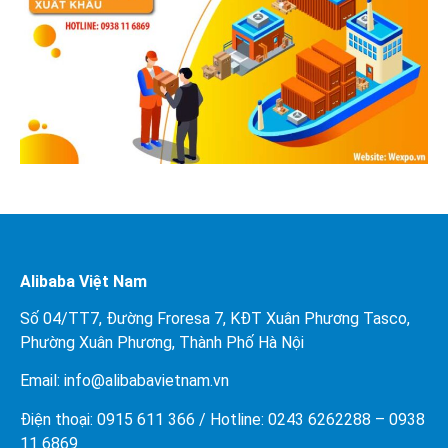
Alibaba Việt Nam
Số 04/TT7, Đường Froresa 7, KĐT Xuân Phương Tasco,
Phường Xuân Phương, Thành Phố Hà Nội
Email: info@
alibabavietnam.vn
Điện thoại:
0915 611 366
/ Hotline: 0243 6262288 –
0938
11 6869