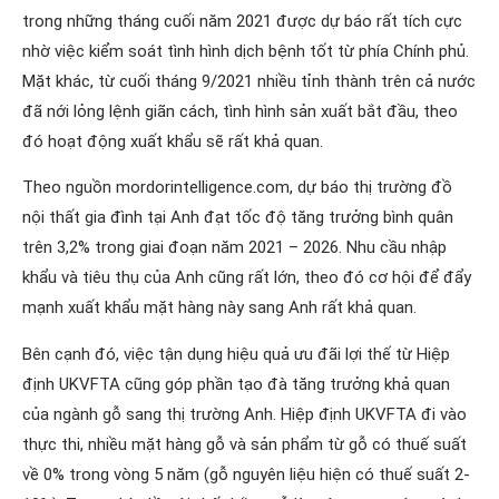
trong những tháng cuối năm 2021 được dự báo rất tích cực
nhờ việc kiểm soát tình hình dịch bệnh tốt từ phía Chính phủ.
Mặt khác, từ cuối tháng 9/2021 nhiều tỉnh thành trên cả nước
đã nới lỏng lệnh giãn cách, tình hình sản xuất bắt đầu, theo
đó hoạt động xuất khẩu sẽ rất khả quan.
Theo nguồn mordorintelligence.com, dự báo thị trường đồ
nội thất gia đình tại Anh đạt tốc độ tăng trưởng bình quân
trên 3,2% trong giai đoạn năm 2021 – 2026. Nhu cầu nhập
khẩu và tiêu thụ của Anh cũng rất lớn, theo đó cơ hội để đẩy
mạnh xuất khẩu mặt hàng này sang Anh rất khả quan.
Bên cạnh đó, việc tận dụng hiệu quả ưu đãi lợi thế từ Hiệp
định UKVFTA cũng góp phần tạo đà tăng trưởng khả quan
của ngành gỗ sang thị trường Anh. Hiệp định UKVFTA đi vào
thực thi, nhiều mặt hàng gỗ và sản phẩm từ gỗ có thuế suất
về 0% trong vòng 5 năm (gỗ nguyên liệu hiện có thuế suất 2-