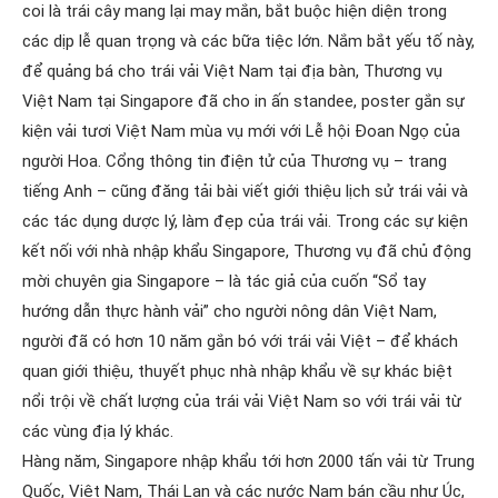
coi là trái cây mang lại may mắn, bắt buộc hiện diện trong
các dịp lễ quan trọng và các bữa tiệc lớn. Nắm bắt yếu tố này,
để quảng bá cho trái vải Việt Nam tại địa bàn, Thương vụ
Việt Nam tại Singapore đã cho in ấn standee, poster gắn sự
kiện vải tươi Việt Nam mùa vụ mới với Lễ hội Đoan Ngọ của
người Hoa. Cổng thông tin điện tử của Thương vụ – trang
tiếng Anh – cũng đăng tải bài viết giới thiệu lịch sử trái vải và
các tác dụng dược lý, làm đẹp của trái vải. Trong các sự kiện
kết nối với nhà nhập khẩu Singapore, Thương vụ đã chủ động
mời chuyên gia Singapore – là tác giả của cuốn “Sổ tay
hướng dẫn thực hành vải” cho người nông dân Việt Nam,
người đã có hơn 10 năm gắn bó với trái vải Việt – để khách
quan giới thiệu, thuyết phục nhà nhập khẩu về sự khác biệt
nổi trội về chất lượng của trái vải Việt Nam so với trái vải từ
các vùng địa lý khác.
Hàng năm, Singapore nhập khẩu tới hơn 2000 tấn vải từ Trung
Quốc, Việt Nam, Thái Lan và các nước Nam bán cầu như Úc,