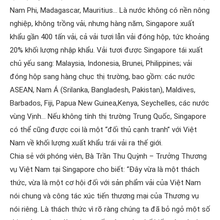
Nam Phi, Madagascar, Mauritius… Là nước không có nền nông
nghiệp, không trồng vải, nhưng hàng năm, Singapore xuất
khẩu gần 400 tấn vải, cả vải tươi lẫn vải đóng hộp, tức khoảng
20% khối lượng nhập khẩu. Vải tươi được Singapore tái xuất
chủ yếu sang: Malaysia, Indonesia, Brunei, Philippines; vải
đóng hộp sang hàng chục thị trường, bao gồm: các nước
ASEAN, Nam Á (Srilanka, Bangladesh, Pakistan), Maldives,
Barbados, Fiji, Papua New Guinea,Kenya, Seychelles, các nước
vùng Vịnh… Nếu không tính thị trường Trung Quốc, Singapore
có thể cũng được coi là một “đối thủ cạnh tranh” với Việt
Nam về khối lượng xuất khẩu trái vải ra thế giới.
Chia sẻ với phóng viên, Bà Trần Thu Quỳnh – Trưởng Thương
vụ Việt Nam tại Singapore cho biết: “Đây vừa là một thách
thức, vừa là một cơ hội đối với sản phẩm vải của Việt Nam
nói chung và công tác xúc tiến thương mại của Thương vụ
nói riêng. Là thách thức vì rõ ràng chúng ta đã bỏ ngỏ một số