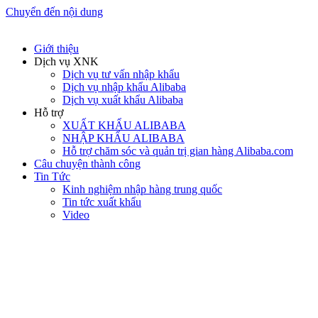
Chuyển đến nội dung
Giới thiệu
Dịch vụ XNK
Dịch vụ tư vấn nhập khẩu
Dịch vụ nhập khẩu Alibaba
Dịch vụ xuất khẩu Alibaba
Hỗ trợ
XUẤT KHẨU ALIBABA
NHẬP KHẨU ALIBABA
Hỗ trợ chăm sóc và quản trị gian hàng Alibaba.com
Câu chuyện thành công
Tin Tức
Kinh nghiệm nhập hàng trung quốc
Tin tức xuất khẩu
Video