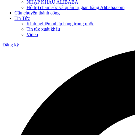
NHẬP KHẨU ALIBABA
Hỗ trợ chăm sóc và quản trị gian hàng Alibaba.com
Câu chuyện thành công
Tin Tức
Kinh nghiệm nhập hàng trung quốc
Tin tức xuất khẩu
Video
Đăng ký