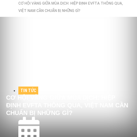
CƠ HỘI VÀNG GIỮA MÙA DỊCH: HIỆP ĐỊNH EVFTA THÔNG QUA,
VIỆT NAM CẦN CHUẨN BỊ NHỮNG GÌ?
TIN TỨC
CƠ HỘI VÀNG GIỮA MÙA DỊCH: HIỆP
ĐỊNH EVFTA THÔNG QUA, VIỆT NAM CẦN
CHUẨN BỊ NHỮNG GÌ?