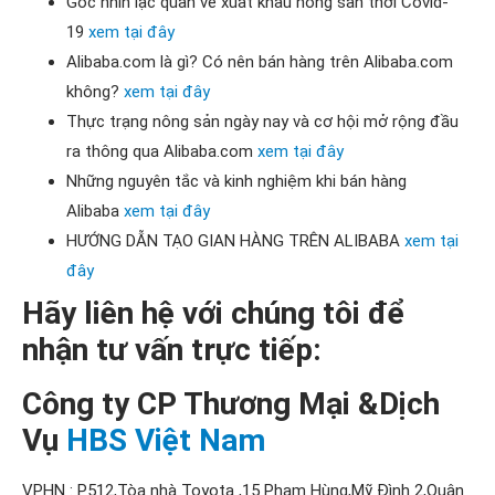
Góc nhìn lạc quan về xuất khẩu nông sản thời Covid-
19
xem tại đây
Alibaba.com là gì? ​​​​​Có nên bán hàng trên Alibaba.com
không?
xem tại đây
Thực trạng nông sản ngày nay và cơ hội mở rộng đầu
ra thông qua Alibaba.com
xem tại đây
Những nguyên tắc và kinh nghiệm khi bán hàng
Alibaba
xem tại đây
HƯỚNG DẪN TẠO GIAN HÀNG TRÊN ALIBABA
xem tại
đây
Hãy liên hệ với chúng tôi để
nhận tư vấn trực tiếp:
Công ty CP Thương Mại &Dịch
Vụ
HBS Việt Nam
VPHN : P512,Tòa nhà Toyota ,15 Phạm Hùng,Mỹ Đình 2,Quận