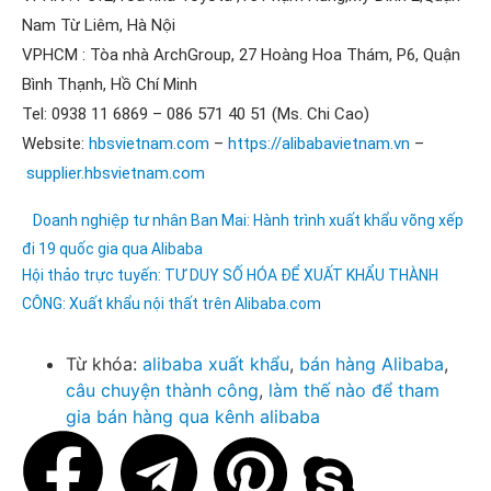
Nam Từ Liêm, Hà Nội
VPHCM : Tòa nhà ArchGroup, 27 Hoàng Hoa Thám, P6, Quận
Bình Thạnh, Hồ Chí Minh
Tel: 0938 11 6869 – 086 571 40 51 (Ms. Chi Cao)
Website:
hbsvietnam.com
–
https://alibabavietnam.vn
–
supplier.hbsvietnam.com
Doanh nghiệp tư nhân Ban Mai: Hành trình xuất khẩu võng xếp
đi 19 quốc gia qua Alibaba
Hội thảo trực tuyến: TƯ DUY SỐ HÓA ĐỂ XUẤT KHẨU THÀNH
CÔNG: Xuất khẩu nội thất trên Alibaba.com
Từ khóa:
alibaba xuất khẩu
,
bán hàng Alibaba
,
câu chuyện thành công
,
làm thế nào để tham
gia bán hàng qua kênh alibaba