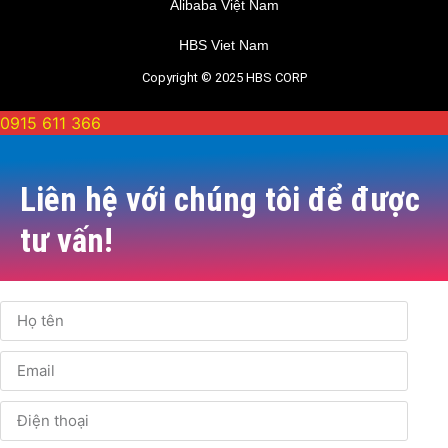
Alibaba Việt Nam
HBS Viet Nam
Copyright © 2025 HBS CORP
0915 611 366
Liên hệ với chúng tôi để được
tư vấn!