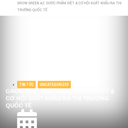
GROW GREEN AZ: DƯỢC PHẨM VIỆT & CƠ HỘI XUẤT KHẨU RA THỊ
TRƯỜNG QUỐC TẾ
TIN TỨC
,
UNCATEGORIZED
GROW GREEN AZ: DƯỢC PHẨM VIỆT &
CƠ HỘI XUẤT KHẨU RA THỊ TRƯỜNG
QUỐC TẾ