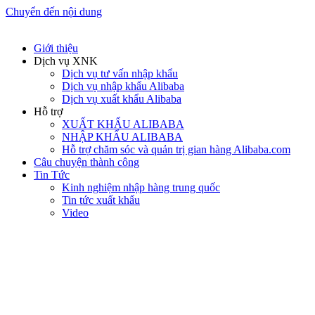
Chuyển đến nội dung
Giới thiệu
Dịch vụ XNK
Dịch vụ tư vấn nhập khẩu
Dịch vụ nhập khẩu Alibaba
Dịch vụ xuất khẩu Alibaba
Hỗ trợ
XUẤT KHẨU ALIBABA
NHẬP KHẨU ALIBABA
Hỗ trợ chăm sóc và quản trị gian hàng Alibaba.com
Câu chuyện thành công
Tin Tức
Kinh nghiệm nhập hàng trung quốc
Tin tức xuất khẩu
Video