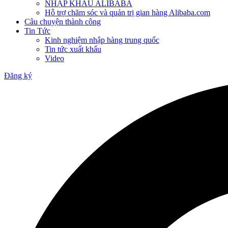
NHẬP KHẨU ALIBABA
Hỗ trợ chăm sóc và quản trị gian hàng Alibaba.com
Câu chuyện thành công
Tin Tức
Kinh nghiệm nhập hàng trung quốc
Tin tức xuất khẩu
Video
Đăng ký