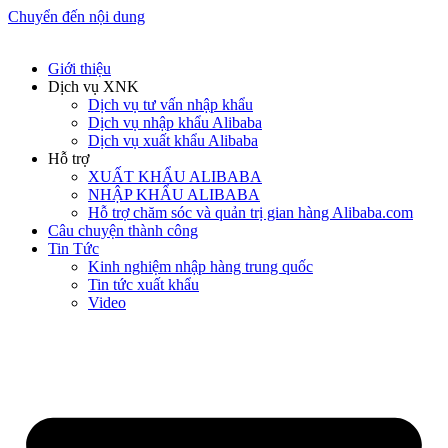
Chuyển đến nội dung
Giới thiệu
Dịch vụ XNK
Dịch vụ tư vấn nhập khẩu
Dịch vụ nhập khẩu Alibaba
Dịch vụ xuất khẩu Alibaba
Hỗ trợ
XUẤT KHẨU ALIBABA
NHẬP KHẨU ALIBABA
Hỗ trợ chăm sóc và quản trị gian hàng Alibaba.com
Câu chuyện thành công
Tin Tức
Kinh nghiệm nhập hàng trung quốc
Tin tức xuất khẩu
Video