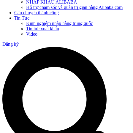
NHẬP KHẨU ALIBABA
Hỗ trợ chăm sóc và quản trị gian hàng Alibaba.com
Câu chuyện thành công
Tin Tức
Kinh nghiệm nhập hàng trung quốc
Tin tức xuất khẩu
Video
Đăng ký