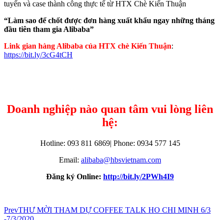
tuyến và case thành công thực tế từ HTX Chè Kiến Thuận
“Làm sao để chốt được đơn hàng xuất khẩu ngay những tháng
đầu tiên tham gia Alibaba”
Link gian hàng Alibaba của HTX chè Kiến Thuận
:
https://bit.ly/3cG4tCH
Doanh nghiệp nào quan tâm vui lòng liên
hệ:
Hotline: 093 811 6869| Phone: 0934 577 145
Email:
alibaba@hbsvietnam.com
Đăng ký Online:
http://bit.ly/2PWh4I9
Prev
THƯ MỜI THAM DỰ COFFEE TALK HO CHI MINH 6/3
-7/3/2020