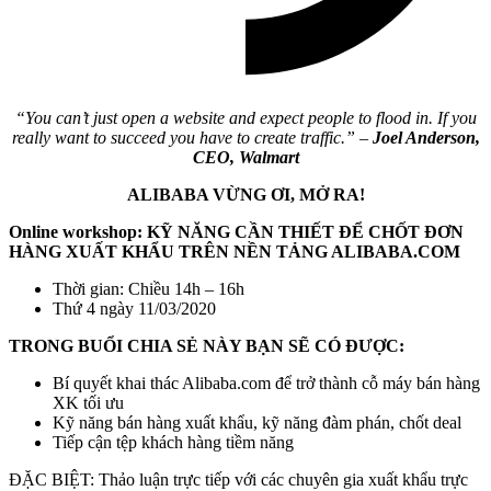
“You can’t just open a website and expect people to flood in.
If you
really want to succeed you have to create traffic.” –
Joel Anderson,
CEO, Walmart
ALIBABA VỪNG ƠI, MỞ RA!
Online workshop: KỸ NĂNG CẦN THIẾT ĐỂ CHỐT ĐƠN
HÀNG XUẤT KHẨU TRÊN NỀN TẢNG ALIBABA.COM
Thời gian: Chiều 14h – 16h
Thứ 4 ngày 11/03/2020
TRONG BUỔI CHIA SẺ NÀY BẠN SẼ CÓ ĐƯỢC:
Bí quyết khai thác Alibaba.com để trở thành cỗ máy bán hàng
XK tối ưu
Kỹ năng bán hàng xuất khẩu, kỹ năng đàm phán, chốt deal
Tiếp cận tệp khách hàng tiềm năng
ĐẶC BIỆT: Thảo luận trực tiếp với các chuyên gia xuất khẩu trực