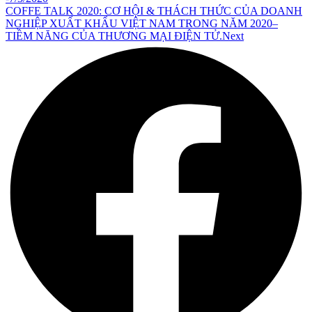
COFFE TALK 2020: CƠ HỘI & THÁCH THỨC CỦA DOANH
NGHIỆP XUẤT KHẨU VIỆT NAM TRONG NĂM 2020–
TIỀM NĂNG CỦA THƯƠNG MẠI ĐIỆN TỬ.
Next