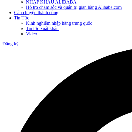
NHẬP KHẨU ALIBABA
Hỗ trợ chăm sóc và quản trị gian hàng Alibaba.com
Câu chuyện thành công
Tin Tức
Kinh nghiệm nhập hàng trung quốc
Tin tức xuất khẩu
Video
Đăng ký