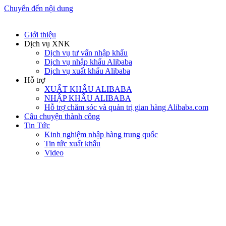
Chuyển đến nội dung
Giới thiệu
Dịch vụ XNK
Dịch vụ tư vấn nhập khẩu
Dịch vụ nhập khẩu Alibaba
Dịch vụ xuất khẩu Alibaba
Hỗ trợ
XUẤT KHẨU ALIBABA
NHẬP KHẨU ALIBABA
Hỗ trợ chăm sóc và quản trị gian hàng Alibaba.com
Câu chuyện thành công
Tin Tức
Kinh nghiệm nhập hàng trung quốc
Tin tức xuất khẩu
Video