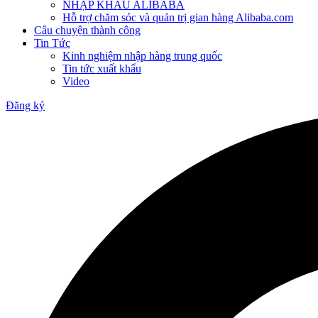
NHẬP KHẨU ALIBABA
Hỗ trợ chăm sóc và quản trị gian hàng Alibaba.com
Câu chuyện thành công
Tin Tức
Kinh nghiệm nhập hàng trung quốc
Tin tức xuất khẩu
Video
Đăng ký