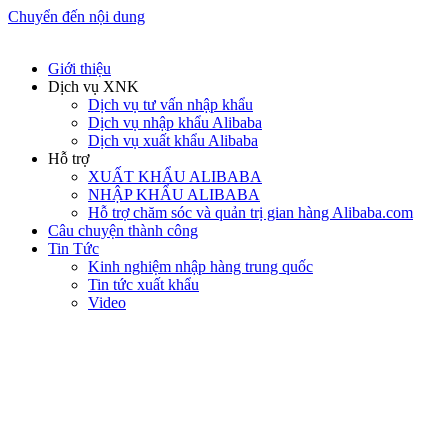
Chuyển đến nội dung
Giới thiệu
Dịch vụ XNK
Dịch vụ tư vấn nhập khẩu
Dịch vụ nhập khẩu Alibaba
Dịch vụ xuất khẩu Alibaba
Hỗ trợ
XUẤT KHẨU ALIBABA
NHẬP KHẨU ALIBABA
Hỗ trợ chăm sóc và quản trị gian hàng Alibaba.com
Câu chuyện thành công
Tin Tức
Kinh nghiệm nhập hàng trung quốc
Tin tức xuất khẩu
Video